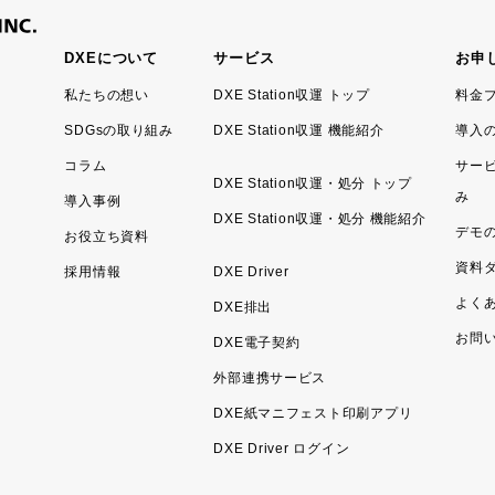
DXEについて
サービス
お申
私たちの想い
DXE Station収運 トップ
料金
SDGsの取り組み
DXE Station収運 機能紹介
導入
コラム
サー
DXE Station収運・処分 トップ
み
導入事例
DXE Station収運・処分 機能紹介
デモ
お役立ち資料
資料
採用情報
DXE Driver
よく
DXE排出
お問
DXE電子契約
外部連携サービス
DXE紙マニフェスト印刷アプリ
DXE Driver ログイン