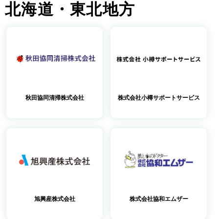
導入の流れ
料金プラン
北海道・東北地方
導入事例
コラム
お役立ち資料
よくあるご質問
お問い合わせ
秋田協同清掃株式会社
株式会社小樽サポートサービス
ご導入がお済みの方
ログイン
旭興産株式会社
株式会社協和エムザー