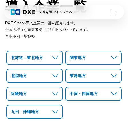
導入企業一覧
未来を運ぶインフラへ。
DXE Station導入企業の一部を紹介します。
全国の様々な事業者様にご利用いただいています。
私たちの想い
※順不同・敬称略
DXE Station 収運業
DXE Station 収運・
者
処分業者
北海道・東北地方
関東地方
DXEドライバー
DXE排出事業者
北陸地方
東海地方
DXE電子契約
外部連携サービス
近畿地方
中国・四国地方
資料請求
デモの申し込み
九州・沖縄地方