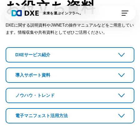
お役立ち資料
未来を運ぶインフラへ。
DXEに関する説明資料やJWNETの操作マニュアルなどをご用意してい
ます。
情報収集や共有資料としてぜひご活用ください。
私たちの想い
DXE Station 収運業
DXE Station 収運・
DXEサービス紹介
者
処分業者
DXEドライバー
導入サポート資料
DXE排出事業者
DXE電子契約
外部連携サービス
ノウハウ・トレンド
資料請求
デモの申し込み
電子マニフェスト
活用方法