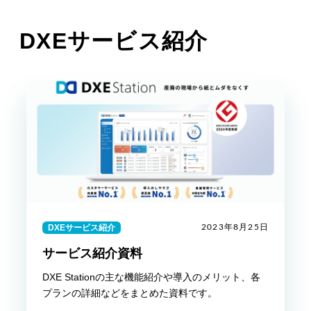
導入の流れ
料金プラン
DXEサービス紹介
導入事例
コラム
お役立ち資料
よくあるご質問
お問い合わせ
ご導入がお済みの方
ログイン
DXEサービス紹介
2023年8月25日
サービス紹介資料
DXE Stationの主な機能紹介や導入のメリット、各
プランの詳細などをまとめた資料です。