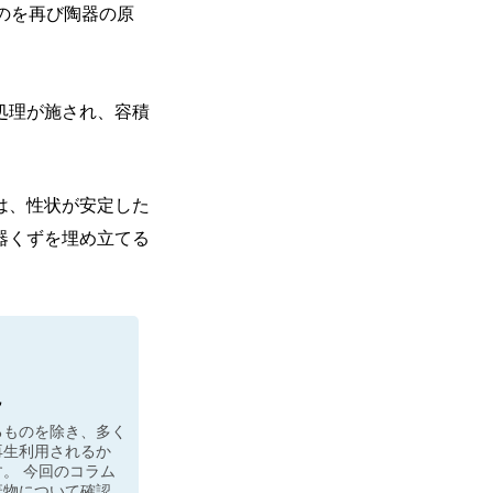
のを再び陶器の原
処理が施され、容積
は、性状が安定した
器くずを埋め立てる
説
るものを除き、多く
再生利用されるか
。 今回のコラム
棄物について確認し