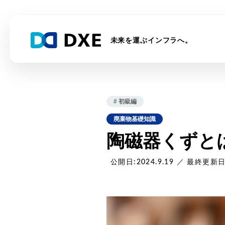
未来を運ぶインフラへ。
DXEドライバー
DXE Station収運業者
DXE排出事業者
導入事例
コラム
DXE Stati
お役
電子
導入
# 初級編
廃棄物基礎知識
陶磁器くずと
公開日:2024.9.19 ／ 最終更新日: