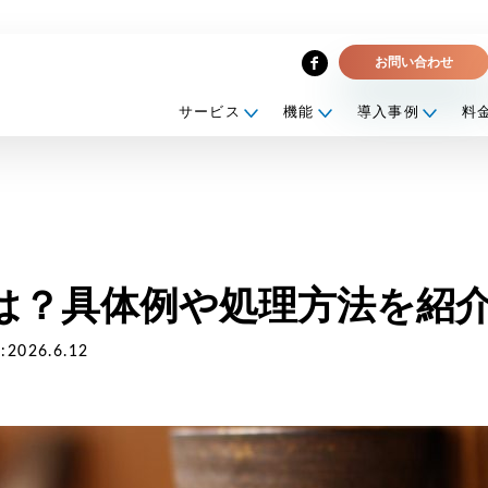
お問い合わせ
サービス
機能
導入事例
料
on収運・処分業者
立ち資料
契約連携・管理
企業一覧
DXE電子契約
外部連携サービス
は？具体例や処理方法を紹
2026.6.12