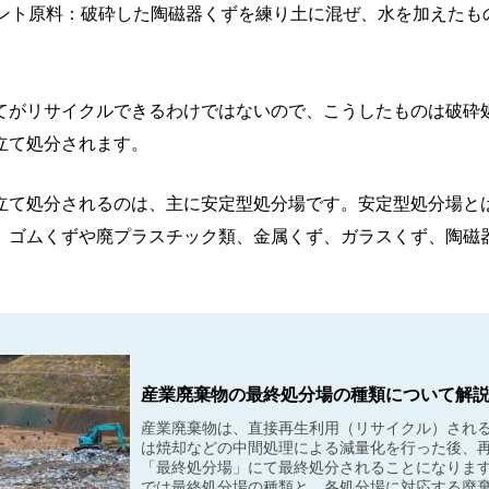
ント原料：破砕した陶磁器くずを練り土に混ぜ、水を加えたも
てがリサイクルできるわけではないので、こうしたものは破砕
立て処分されます。
立て処分されるのは、主に安定型処分場です。安定型処分場と
、ゴムくずや廃プラスチック類、金属くず、ガラスくず、陶磁
産業廃棄物の最終処分場の種類について解
産業廃棄物は、直接再生利用（リサイクル）され
は焼却などの中間処理による減量化を行った後、
「最終処分場」にて最終処分されることになります
では最終処分場の種類と、各処分場に対応する廃