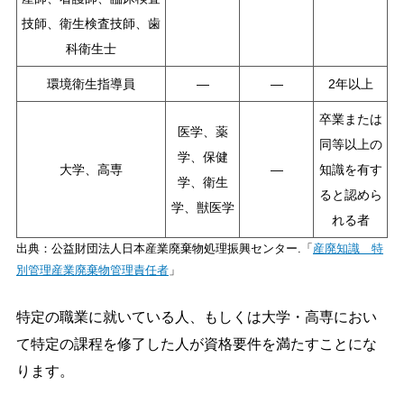
技師、衛生検査技師、歯
科衛生士
環境衛生指導員
―
―
2年以上
卒業または
医学、薬
同等以上の
学、保健
大学、高専
―
知識を有す
学、衛生
ると認めら
学、獣医学
れる者
出典：公益財団法人日本産業廃棄物処理振興センター.「
産廃知識 特
別管理産業廃棄物管理責任者
」
特定の職業に就いている人、もしくは大学・高専におい
て特定の課程を修了した人が資格要件を満たすことにな
ります。