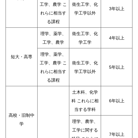
工学、農学 こ
衛生工学、化
3年以上
れらに相当す
学工学以外
る課程
理学、薬学、
衛生工学、化
4年以上
工学、農学
学工学
理学、薬学、
短大・高専
工学、農学 こ
衛生工学、化
5年以上
れらに相当す
学工学以外
る課程
土木科、化学
科 これらに相
6年以上
当する学科
高校・旧制中
理学、農学、
学
工学に関する
7年以上