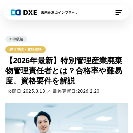
未来を運ぶインフラへ。
私たちの想い
# 中級編
DXE Station 収運業
DXE Station 収運・
許可申請・資格取得
者
処分業者
【2026年最新】特別管理産業廃棄
物管理責任者とは？合格率や難易
DXEドライバー
DXE排出事業者
度、資格要件を解説
DXE電子契約
外部連携サービス
公開日:2025.3.13 ／ 最終更新日:2026.2.20
資料請求
デモの申し込み