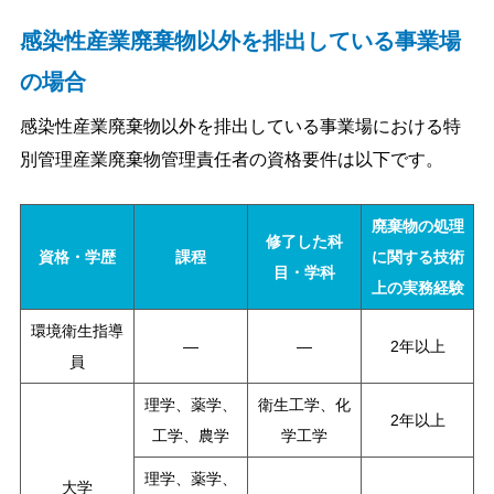
感染性産業廃棄物以外を排出している事業場
の場合
感染性産業廃棄物以外を排出している事業場における特
別管理産業廃棄物管理責任者の資格要件は以下です。
廃棄物の処理
修了した科
資格・学歴
課程
に関する技術
目・学科
上の実務経験
環境衛生指導
―
―
2年以上
員
理学、薬学、
衛生工学、化
2年以上
工学、農学
学工学
理学、薬学、
大学