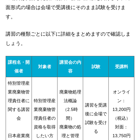
面形式の場合は会場で受講後にそのまま試験を受けま
す。
講習の種類ごとに以下に詳細をまとめますので確認しま
しょう。
課程名・開
講習会の内
対象者
試験
受講料
催者
容
特別管理産
業廃棄物管
廃棄物処理
オンライ
理責任者に
特別管理産
法概論
ン：
講習を受講
関する講習
業廃棄物管
（2.5時
13,200円
後に会場で
会
理責任者の
間）
（税込）
試験を受け
資格を取得
廃棄物の処
対面：
る
日本産業廃
したい方
理と管理
13,750円