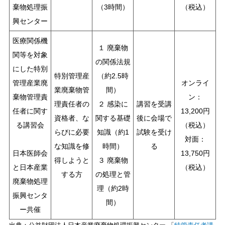
棄物処理振
（3時間）
（税込）
興センター
医療関係機
１ 廃棄物
関等を対象
の関係法規
にした特別
特別管理産
（約2.5時
管理産業廃
オンライ
業廃棄物管
間）
棄物管理責
ン：
理責任者の
２ 感染に
講習を受講
任者に関す
13,200円
資格者、な
関する基礎
後に会場で
る講習会
（税込）
らびに必要
知識（約1
試験を受け
対面：
な知識を修
時間）
る
日本医師会
13,750円
得しようと
３ 廃棄物
と日本産業
（税込）
する方
の処理と管
廃棄物処理
理（約2時
振興センタ
間）
ー共催