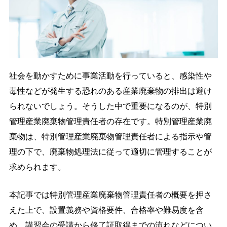
導入の流れ
料金プラン
導入事例
コラム
お役立ち資料
よくあるご質問
社会を動かすために事業活動を行っていると、感染性や
お問い合わせ
毒性などが発生する恐れのある産業廃棄物の排出は避け
られないでしょう。そうした中で重要になるのが、特別
ご導入がお済みの方
管理産業廃棄物管理責任者の存在です。特別管理産業廃
ログイン
棄物は、特別管理産業廃棄物管理責任者による指示や管
理の下で、廃棄物処理法に従って適切に管理することが
求められます。
本記事では特別管理産業廃棄物管理責任者の概要を押さ
えた上で、設置義務や資格要件、合格率や難易度を含
め、講習会の受講から修了証取得までの流れなどについ