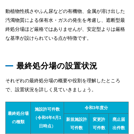
動植物性残さやふん尿などの有機物、金属が溶け出した
汚濁物質による保有水・ガスの発生を考慮し、遮断型最
終処分場ほど厳格ではありませんが、安定型よりは厳格
な基準が設けられている点が特徴です。
最終処分場の設置状況
それぞれの最終処分場の概要や役割を理解したところ
で、設置状況を詳しく見ていきましょう。
令和3年度分
施設許可件数
最終処分場
（令和4年4月1
新規施設許
変更許
廃止届
の種類
日時点）
可件数
可件数
出件数