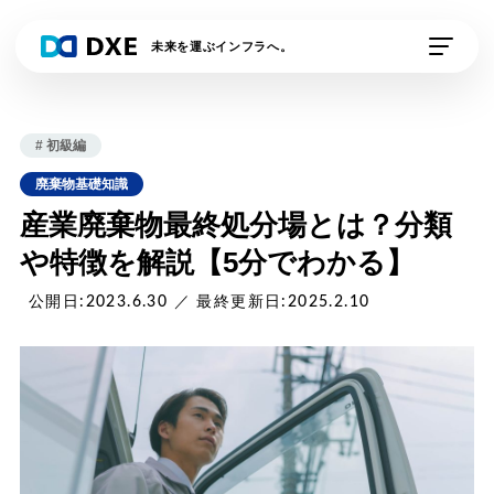
未来を運ぶインフラへ。
私たちの想い
# 初級編
DXE Station 収運業
DXE Station 収運・
廃棄物基礎知識
者
処分業者
産業廃棄物最終処分場とは？分類
や特徴を解説【5分でわかる】
DXEドライバー
DXE排出事業者
公開日:2023.6.30 ／ 最終更新日:2025.2.10
DXE電子契約
外部連携サービス
資料請求
デモの申し込み