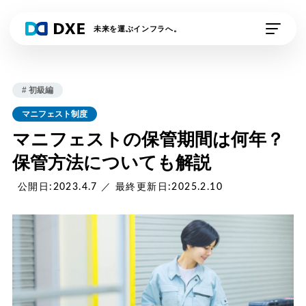
未来を運ぶインフラへ。
私たちの想い
# 初級編
DXE Station 収運業
DXE Station 収運・
マニフェスト制度
者
処分業者
マニフェストの保管期間は何年？
保管方法についても解説
DXEドライバー
DXE排出事業者
公開日:2023.4.7 ／ 最終更新日:2025.2.10
DXE電子契約
外部連携サービス
資料請求
デモの申し込み