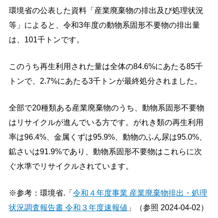
環境省の公表した資料「産業廃棄物の排出及び処理状況
等」によると、令和3年度の動物系固形不要物の排出量
は、101千トンです。
このうち再生利用された量は全体の84.6%にあたる85千
トンで、2.7%にあたる3千トンが最終処分されました。
全部で20種類ある産業廃棄物のうち、動物系固形不要物
はリサイクルが進んでいる方です。がれき類の再生利用
率は96.4%、金属くずは95.9%、動物のふん尿は95.0%、
鉱さいは91.9%であり、動物系固形不要物はこれらに次
ぐ水準でリサイクルされています。
※参考：環境省.「
令和４年度事業 産業廃棄物排出・処理
状況調査報告書 令和３年度速報値
」（参照 2024-04-02）