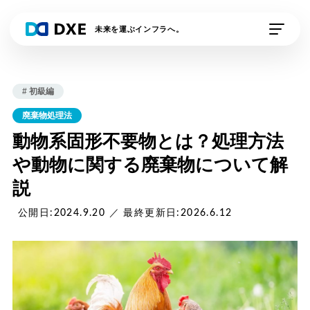
未来を運ぶインフラへ。
私たちの想い
# 初級編
DXE Station 収運業
DXE Station 収運・
廃棄物処理法
者
処分業者
動物系固形不要物とは？処理方法
や動物に関する廃棄物について解
DXEドライバー
DXE排出事業者
説
DXE電子契約
外部連携サービス
公開日:2024.9.20 ／ 最終更新日:2026.6.12
資料請求
デモの申し込み