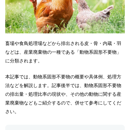
導入の流れ
料金プラン
導入事例
コラム
お役立ち資料
よくあるご質問
畜場や食鳥処理場などから排出される皮・骨・内蔵・羽
お問い合わせ
などは、産業廃棄物の一種である「動物系固形不要物」
に分類されます。
ご導入がお済みの方
ログイン
本記事では、動物系固形不要物の概要や具体例、処理方
法などを解説します。記事後半では、動物系固形不要物
の排出量・処理比率の現状や、その他の動物に関する産
業廃棄物などもご紹介するので、併せて参考にしてくだ
さい。