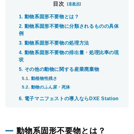
目次
[
非表示
]
1.
動物系固形不要物とは？
2.
動物系固形不要物に分類されるものの具体
例
3.
動物系固形不要物の処理方法
4.
動物系固形不要物の排出量・処理比率の現
状
5.
その他の動物に関する産業廃棄物
5.1.
動植物性残さ
5.2.
動物のふん尿・死体
6.
電子マニフェストの導入ならDXE Station
動物系固形不要物とは？