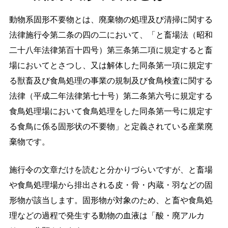
動物系固形不要物とは、廃棄物の処理及び清掃に関する
法律施行令第二条の四の二において、「と畜場法（昭和
二十八年法律第百十四号）第三条第二項に規定すると畜
場においてとさつし、又は解体した同条第一項に規定す
る獣畜及び食鳥処理の事業の規制及び食鳥検査に関する
法律（平成二年法律第七十号）第二条第六号に規定する
食鳥処理場において食鳥処理をした同条第一号に規定す
る食鳥に係る固形状の不要物」と定義されている産業廃
棄物です。
施行令の文章だけを読むと分かりづらいですが、と畜場
や食鳥処理場から排出される皮・骨・内蔵・羽などの固
形物が該当します。固形物が対象のため、と畜や食鳥処
理などの過程で発生する動物の血液は「酸・廃アルカ