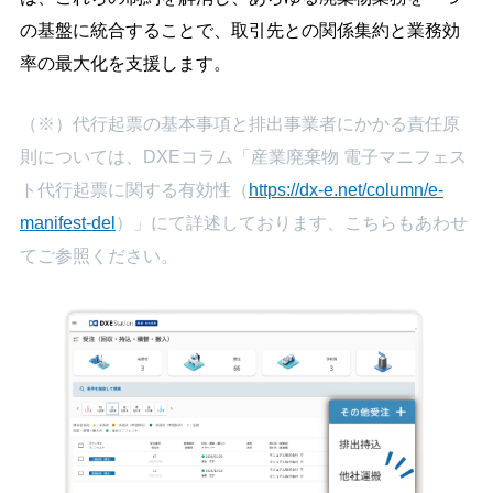
の基盤に統合することで、取引先との関係集約と業務効
率の最大化を支援します。
（※）代行起票の基本事項と排出事業者にかかる責任原
則については、DXEコラム「産業廃棄物 電子マニフェス
ト代行起票に関する有効性（
https://dx-e.net/column/e-
manifest-del
）」にて詳述しております、こちらもあわせ
てご参照ください。