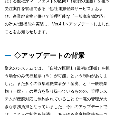
託する他社がマニフェストの区間1（最初の運搬）を担う
導入の流れ
料金プラン
受注案件を管理できる「他社運搬登録サービス」およ
導入事例
コラム
び、産業廃棄物と併せて管理可能な「一般廃棄物対応」
の2つの新機能を実装し、Ver.4.1へアップデートしました
お役立ち資料
よくあるご質問
ことをお知らせします。
お問い合わせ
◇アップデートの背景
ご導入がお済みの方
ログイン
従来のシステムでは、「自社が区間1（最初の運搬）を担
う場合のみ代行起票（※）が可能」という制約がありま
した。また多くの収集運搬業者が「産廃」と「一般廃棄
物（一廃）」の両方を取り扱っているものの、管理シス
テムが産廃対応に制約されていることで一廃の管理が大
きな事務負担となっていました。今回のアップデートで
は、これらの制約を解消し、あらゆる廃棄物業務を一つ