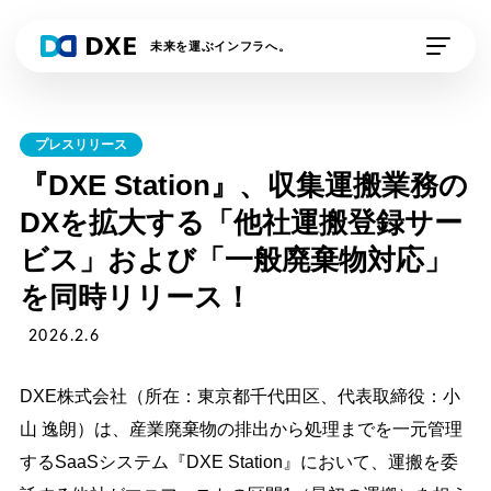
未来を運ぶインフラへ。
私たちの想い
プレスリリース
DXE Station 収運業
DXE Station 収運・
『DXE Station』、収集運搬業務の
者
処分業者
DXを拡大する「他社運搬登録サー
ビス」および「一般廃棄物対応」
DXEドライバー
DXE排出事業者
を同時リリース！
DXE電子契約
外部連携サービス
2026.2.6
資料請求
デモの申し込み
DXE株式会社（所在：東京都千代田区、代表取締役：小
山 逸朗）は、産業廃棄物の排出から処理までを一元管理
するSaaSシステム『DXE Station』において、運搬を委