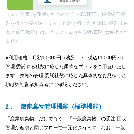
（※）区間1を運搬した他社が自らJWNETで運搬終了報
告を行う必要があります。他社が行った区間1の報告（お
よび修正‧取消）は、本システムからJWNETへは連携され
ません。
●利用価格：月額10,000円（税別）～ [税込11,000円～]
管理‧委託する社数に応じた柔軟なプランをご用意いたし
ます。実際の管理‧委託社数に応じた具体的なお見積り金
額は弊社営業担当者にご確認ください。
2．一般廃棄物管理機能（標準機能）
「産業廃棄物」だけでなく、「一般廃棄物」の受注‧回収
管理が産廃と同じフローで一元化されます。なお、一般