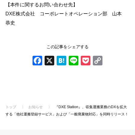
【本件に関するお問い合わせ先】
DXE株式会社 コーポレートオペレーション部 山本
恭史
この記事をシェアする
Facebook
X
Hatena
Line
Pocket
Copy
Link
前の記事
次の記事
トップ
〉
お知らせ
〉
『DXE Station』、収集運搬業務のDXを拡大
する「他社運搬登録サービス」および「一般廃棄物対応」を同時リリース！