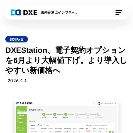
未来を運ぶインフラへ。
私たちの想い
お知らせ
DXE Station 収運業
DXE Station 収運・
DXEStation、電子契約オプション
者
処分業者
を6月より大幅値下げ。より導入し
やすい新価格へ
DXEドライバー
DXE排出事業者
2026.4.1
DXE電子契約
外部連携サービス
資料請求
デモの申し込み