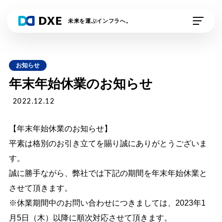
未来を運ぶインフラへ。
私たちの想い
お知らせ
DXE Station 収運業
DXE Station 収運・
年末年始休業のお知らせ
者
処分業者
2022.12.12
DXEドライバー
DXE排出事業者
【年末年始休業のお知らせ】
平素は格別のお引き立てを賜り誠にありがとうございま
DXE電子契約
外部連携サービス
す。
誠に勝手ながら、弊社では下記の期間を年末年始休業と
資料請求
デモの申し込み
させて頂きます。
※休業期間中のお問い合わせにつきましては、2023年1
月5日（木）以降に順次対応させて頂きます。