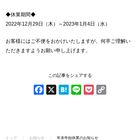
導入の流れ
料金プラン
◆休業期間◆
導入事例
コラム
2022年12月29日（木）～2023年1月4日（水）
お役立ち資料
よくあるご質問
お客様にはご不便をおかけいたしますが、何卒ご理解い
ただきますようお願い申し上げます。
お問い合わせ
ご導入がお済みの方
この記事をシェアする
ログイン
Facebook
X
Hatena
Line
Pocket
Copy
Link
前の記事
次の記事
トップ
〉
お知らせ
〉
年末年始休業のお知らせ