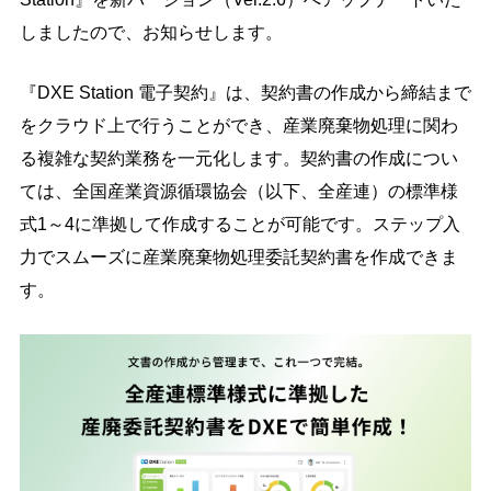
導入の流れ
料金プラン
しましたので、お知らせします。
導入事例
コラム
『DXE Station 電子契約』は、契約書の作成から締結まで
お役立ち資料
よくあるご質問
をクラウド上で行うことができ、産業廃棄物処理に関わ
る複雑な契約業務を一元化します。契約書の作成につい
お問い合わせ
ては、全国産業資源循環協会（以下、全産連）の標準様
式1～4に準拠して作成することが可能です。ステップ入
ご導入がお済みの方
力でスムーズに産業廃棄物処理委託契約書を作成できま
ログイン
す。