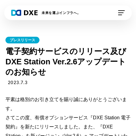
未来を運ぶインフラへ。
私たちの想い
プレスリリース
DXE Station 収運業
DXE Station 収運・
電子契約サービスのリリース及び
者
処分業者
DXE Station Ver.2.6アップデート
のお知らせ
DXEドライバー
DXE排出事業者
2023.7.3
DXE電子契約
外部連携サービス
平素は格別のお引き立てを賜り誠にありがとうございま
資料請求
デモの申し込み
す。
さてこの度、有償オプションサービス『DXE Station 電子
契約』を新たにリリースしました。また、『DXE
Station』を新バージョン（Ver.2.6）へアップデートいた