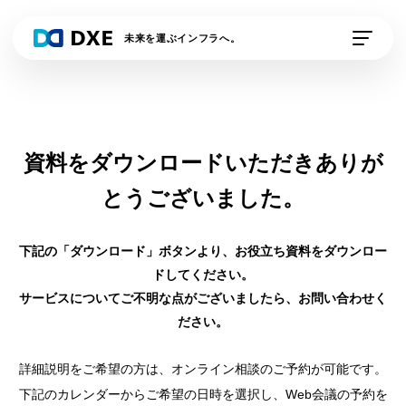
未来を運ぶインフラへ。
私たちの想い
DXE Station 収運業
DXE Station 収運・
資料をダウンロードいただきありが
者
処分業者
とうございました。
DXEドライバー
DXE排出事業者
下記の「ダウンロード」ボタンより、お役立ち資料をダウンロー
DXE電子契約
外部連携サービス
ドしてください。
サービスについてご不明な点がございましたら、お問い合わせく
資料請求
デモの申し込み
ださい。
詳細説明をご希望の方は、オンライン相談のご予約が可能です。
下記のカレンダーからご希望の日時を選択し、Web会議の予約を