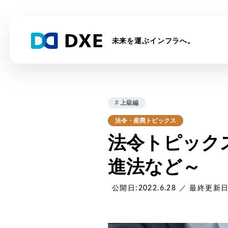
未来を運ぶインフラへ。
DXEドライバー
DXE Station収運業者
DXE排出事業者
導入事例
コラム
DXE Stati
お役
電子
導入
# 上級編
法令・産廃トピックス
法令トピックス
進法など～
公開日:2022.6.28 ／ 最終更新日: