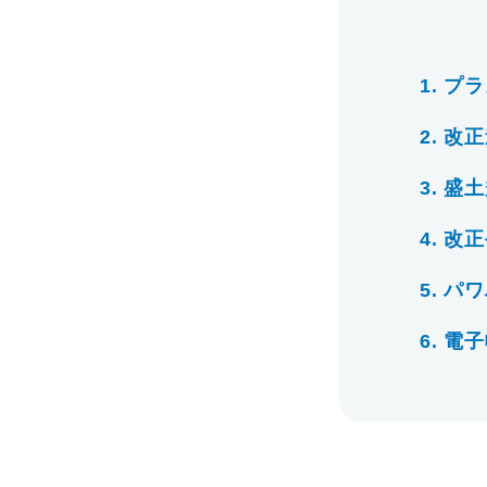
1.
プラ
2.
改正
3.
盛土
4.
改正
5.
パワ
6.
電子