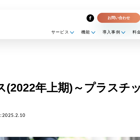
お問い合わせ
サービス
機能
導入事例
料
on収運・処分業者
立ち資料
契約連携・管理
企業一覧
DXE電子契約
外部連携サービス
(2022年上期)～プラスチ
2025.2.10