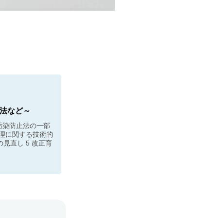
止法など～
気汚染防止法の一部
処理に関する技術的
の見直し 5 改正育