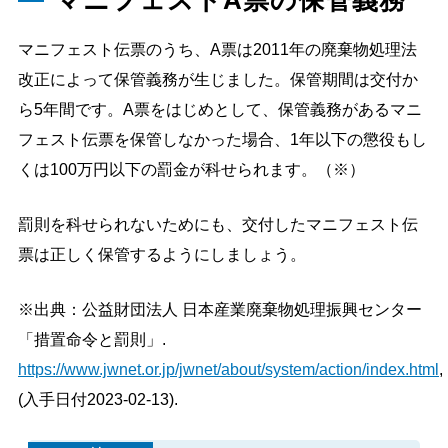
マニフェストA票の保管義務
マニフェスト伝票のうち、A票は2011年の廃棄物処理法
改正によって保管義務が生じました。保管期間は交付か
ら5年間です。A票をはじめとして、保管義務があるマニ
フェスト伝票を保管しなかった場合、1年以下の懲役もし
くは100万円以下の罰金が科せられます。（※）
罰則を科せられないためにも、交付したマニフェスト伝
票は正しく保管するようにしましょう。
※出典：公益財団法人 日本産業廃棄物処理振興センター
「措置命令と罰則」.
https://www.jwnet.or.jp/jwnet/about/system/action/index.html
,
(入手日付2023-02-13).