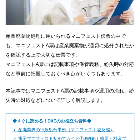
導入の流れ
料金プラン
導入事例
コラム
お役立ち資料
よくあるご質問
産業廃棄物処理に用いられるマニフェスト伝票の中で
も、マニフェストA票は産業廃棄物が適切に処分されたか
お問い合わせ
を確認する上で大切な伝票です。
マニフェストA票には記載事項や保管義務、紛失時の対応
ご導入がお済みの方
など事前に把握しておくべき点がいくつもあります。
ログイン
本記事ではマニフェストA票の記載事項や運用の流れ、紛
失時の対応などについて詳しく解説します。
◆すぐに読める！DXEのお役立ち資料◆
＞ 産廃業界の行政処分事例（マニフェスト違反編）
＞ 電子マニフェスト初めてガイド①JWNET 概要～料金プ