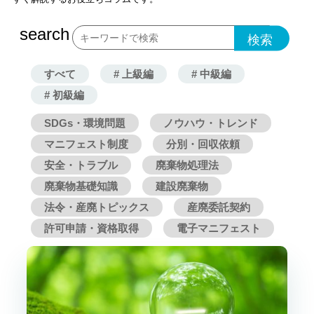
導入の流れ
料金プラン
search
導入事例
コラム
お役立ち資料
よくあるご質問
すべて
# 上級編
# 中級編
# 初級編
お問い合わせ
SDGs・環境問題
ノウハウ・トレンド
マニフェスト制度
分別・回収依頼
ご導入がお済みの方
安全・トラブル
廃棄物処理法
ログイン
廃棄物基礎知識
建設廃棄物
法令・産廃トピックス
産廃委託契約
許可申請・資格取得
電子マニフェスト