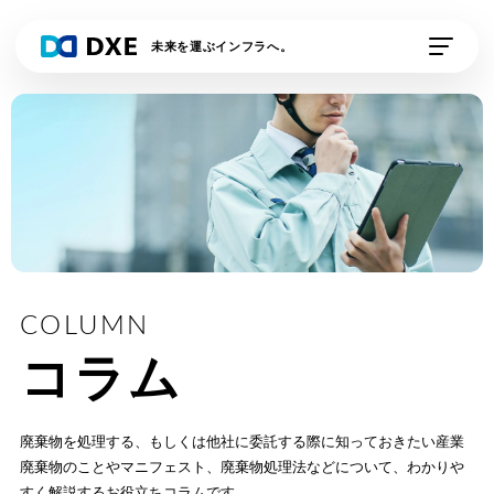
未来を運ぶインフラへ。
私たちの想い
DXE Station 収運業
DXE Station 収運・
者
処分業者
DXEドライバー
DXE排出事業者
DXE電子契約
外部連携サービス
COLUMN
コラム
資料請求
デモの申し込み
廃棄物を処理する、もしくは他社に委託する際に知っておきたい
産業
廃棄物のことやマニフェスト、廃棄物処理法などについて、
わかりや
すく解説するお役立ちコラムです。